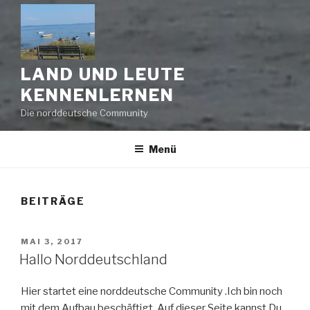
LAND UND LEUTE
KENNENLERNEN
Die norddeutsche Community
Menü
BEITRÄGE
VERÖFFENTLICHT
MAI 3, 2017
AM
Hallo Norddeutschland
Hier startet eine norddeutsche Community .Ich bin noch
mit dem Aufbau beschäftigt. Auf dieser Seite kannst Du